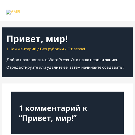
Перейти
к
MAI
содержимому
MEN
Привет, мир!
1 Комментарий
/
Без рубрики
/ От
sensei
Добро пожаловать в WordPress. Это ваша первая запись.
Отредактируйте или удалите ее, затем начинайте создавать!
1 комментарий к
“Привет, мир!”