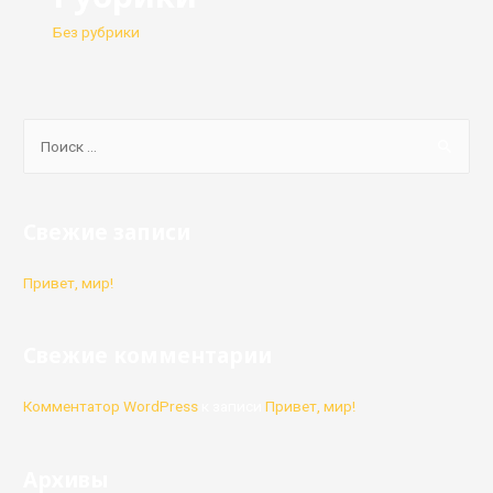
Без рубрики
S
e
a
r
Свежие записи
c
h
Привет, мир!
f
o
Свежие комментарии
r
:
Комментатор WordPress
к записи
Привет, мир!
Архивы