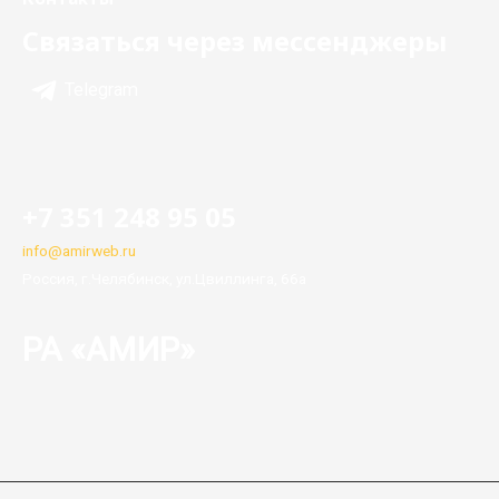
Связаться через мессенджеры
Telegram
+7 351 248 95 05
info@amirweb.ru
Россия, г.Челябинск, ул.Цвиллинга, 66а
РА «АМИР»